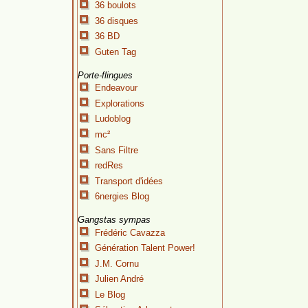
36 boulots
36 disques
36 BD
Guten Tag
Porte-flingues
Endeavour
Explorations
Ludoblog
mc²
Sans Filtre
redRes
Transport d'idées
6nergies Blog
Gangstas sympas
Frédéric Cavazza
Génération Talent Power!
J.M. Cornu
Julien André
Le Blog