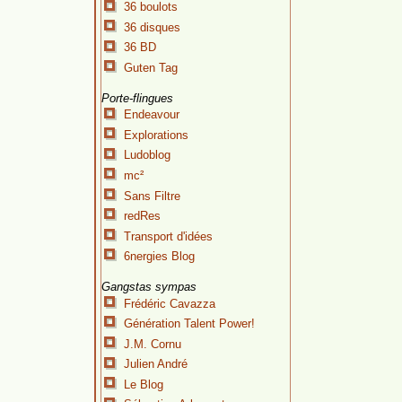
36 boulots
36 disques
36 BD
Guten Tag
Porte-flingues
Endeavour
Explorations
Ludoblog
mc²
Sans Filtre
redRes
Transport d'idées
6nergies Blog
Gangstas sympas
Frédéric Cavazza
Génération Talent Power!
J.M. Cornu
Julien André
Le Blog