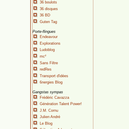
36 boulots
36 disques
36 BD
Guten Tag
Porte-flingues
Endeavour
Explorations
Ludoblog
mc²
Sans Filtre
redRes
Transport d'idées
6nergies Blog
Gangstas sympas
Frédéric Cavazza
Génération Talent Power!
J.M. Cornu
Julien André
Le Blog