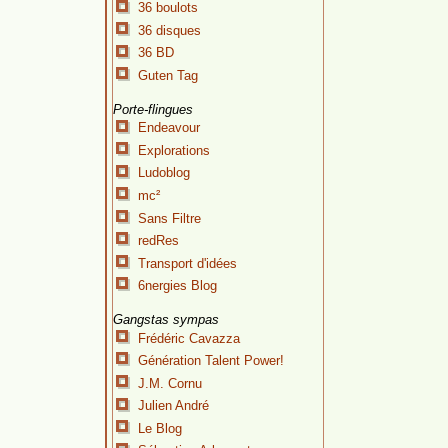
36 boulots
36 disques
36 BD
Guten Tag
Porte-flingues
Endeavour
Explorations
Ludoblog
mc²
Sans Filtre
redRes
Transport d'idées
6nergies Blog
Gangstas sympas
Frédéric Cavazza
Génération Talent Power!
J.M. Cornu
Julien André
Le Blog