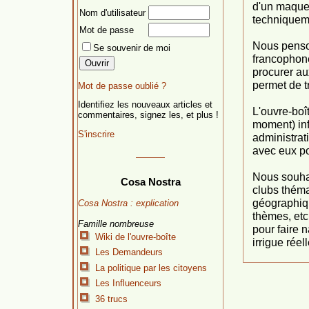
d'un maquet
Nom d'utilisateur
techniquem
Mot de passe
Nous pens
Se souvenir de moi
francophone
procurer aux
permet de tr
Mot de passe oublié ?
Identifiez les nouveaux articles et
L'ouvre-boît
commentaires, signez les, et plus !
moment) inf
S'inscrire
administrat
avec eux po
Nous souhai
Cosa Nostra
clubs théma
géographique
Cosa Nostra : explication
thèmes, etc
Famille nombreuse
pour faire n
Wiki de l'ouvre-boîte
irrigue réel
Les Demandeurs
La politique par les citoyens
Les Influenceurs
36 trucs